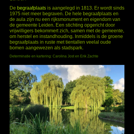
De
begraafplaats
is aangelegd in 1813. Er wordt sinds
1975 niet meer begraven. De hele begraafplaats en
de aula zijn nu een rijksmonument en eigendom van
de gemeente Leiden. Een stichting opgericht door
vrijwilligers bekommert zich, samen met de gemeente,
om herstel en instandhouding. Inmiddels is de groene
begraafplaats in ruste met tientallen veelal oude
bomen aangewezen als stadspark.
Determinatie en kartering: Carolina Jost en Erik Zachte