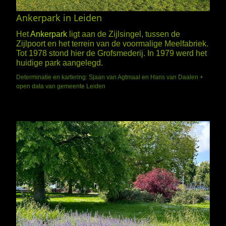
Ankerpark in Leiden
Het
Ankerpark
ligt aan de Zijlsingel, tussen de
Zijlpoort en het terrein van de voormalige Meelfabriek.
Tot 1978 stond hier de Grofsmederij. In 1979 werd het
huidige park aangelegd.
Determinatie en kartering: Sjaan van Agtmaal en Hans van Daalen +
open data van gemeente Leiden