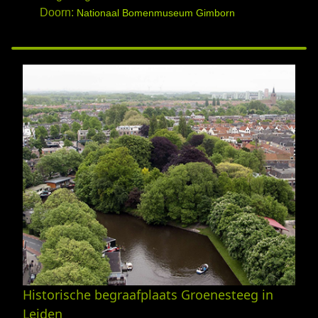
Doorn:
Nationaal Bomenmuseum Gimborn
Historische begraafplaats Groenesteeg in
Leiden