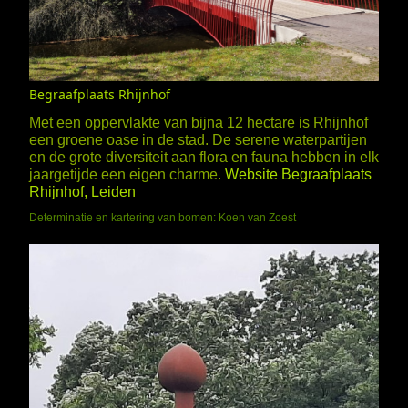
Begraafplaats Rhijnhof
Met een oppervlakte van bijna 12 hectare is Rhijnhof
een groene oase in de stad. De serene waterpartijen
en de grote diversiteit aan flora en fauna hebben in elk
jaargetijde een eigen charme.
Website Begraafplaats
Rhijnhof, Leiden
Determinatie en kartering van bomen: Koen van Zoest