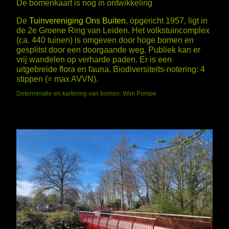
De bomenkaart is nog in ontwikkeling
De
Tuinvereniging Ons Buiten
, opgericht 1957, ligt in
de 2e Groene Ring van Leiden. Het volkstuincomplex
(ca. 440 tuinen) is omgeven door hoge bomen en
gesplitst door een doorgaande weg. Publiek kan er
vrij wandelen op verharde paden. Er is een
uitgebreide flora en fauna. Biodiversiteits-notering: 4
stippen (= max AVVN).
Determinatie en kartering van bomen: Wim Pompe