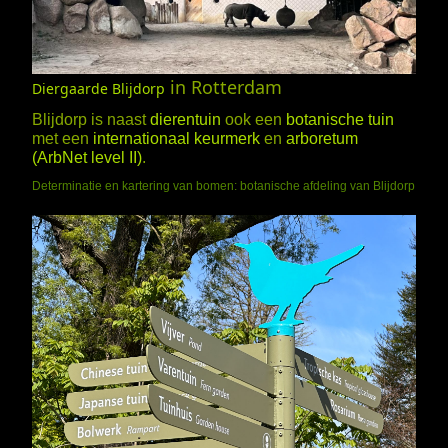
in Rotterdam
Diergaarde Blijdorp
Blijdorp is naast
dierentuin
ook een
botanische tuin
met een
internationaal keurmerk
en
arboretum
(ArbNet level II)
.
Determinatie en kartering van bomen: botanische afdeling van Blijdorp