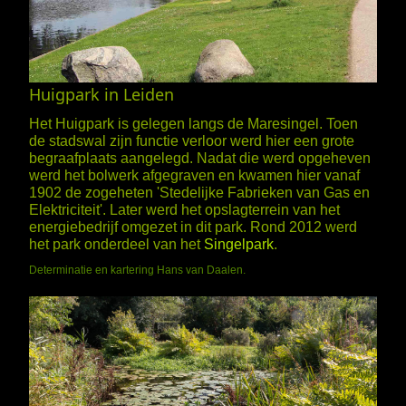
Huigpark in Leiden
Het Huigpark is gelegen langs de Maresingel. Toen
de stadswal zijn functie verloor werd hier een grote
begraafplaats aangelegd. Nadat die werd opgeheven
werd het bolwerk afgegraven en kwamen hier vanaf
1902 de zogeheten 'Stedelijke Fabrieken van Gas en
Elektriciteit'. Later werd het opslagterrein van het
energiebedrijf omgezet in dit park. Rond 2012 werd
het park onderdeel van het
Singelpark
.
Determinatie en kartering Hans van Daalen.