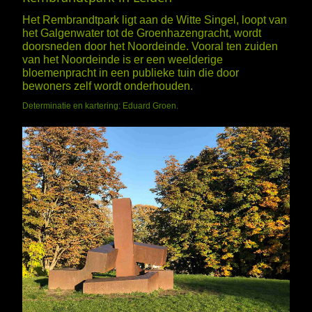
Het Rembrandtpark ligt aan de Witte Singel, loopt van
het Galgenwater tot de Groenhazengracht, wordt
doorsneden door het Noordeinde. Vooral ten zuiden
van het Noordeinde is er een weelderige
bloemenpracht in een publieke tuin die door
bewoners zelf wordt onderhouden.
Determinatie en kartering: Eduard Groen.