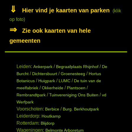
⇓
Hier vind je kaarten van parken
(klik
op foto)
⇒
Zie ook kaarten van hele
gemeenten
Leiden:
/
/
Ankerpark
Begraafplaats Rhijnhof
De
/
/
/
Burcht
Dichtersbuurt
Groenesteeg
Hortus
/
/
/
Botanicus
Huigpark
LUMC
De tuin van de
/
/
/
meelfabriek
Okkerheide
Plantsoen
/
/
Rembrandtpark
Tuinvereniging Ons Buiten
vd
Werfpark
Voorschoten:
/
Berbice
Burg. Berkhoutpark
Leiderdorp:
Houtkamp
Rotterdam:
Blijdorp
Wageningen:
Belmonte Arboretum