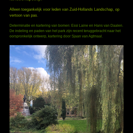
Alleen toegankelijk voor leden van Zuid-Hollands Landschap, op
vertoon van pas.
Determinatie en kartering van bomen: Essi Laine en Hans van Daalen.
De indeling en paden van het park zijn recent teruggebracht naar het
oorspronkelijk ontwerp, kartering door Sjaan van Agtmaal.