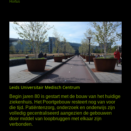
Hortus
Leids Universitair Medisch Centrum
Begin jaren 80 is gestart met de bouw van het huidige
ziekenhuis. Het Poortgebouw resteert nog van voor
die tijd. Patiëntenzorg, onderzoek en onderwijs zijn
volledig gecentraliseerd aangezien de gebouwen
door middel van loopbruggen met elkaar zijn
verbonden.