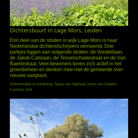
Dichtersbuurt in Lage Mors, Leiden
Een deel van de straten in wijk Lage Mors is naar
Nederlandse dichters/schrijvers vernoemd. Drie
parkjes liggen aan volgende straten: de Vondellaan,
de Jakob Catslaan, de Tesselschadestraat en de Van
Baerlestraat. Veel bewoners tonen zich actief in het
groenbeheer en denken mee met de gemeente over
nieuwe aanplant.
Determinatie en kartering: Sjaan van Agtmaal, Hans van Daalen,
Carolina Jost