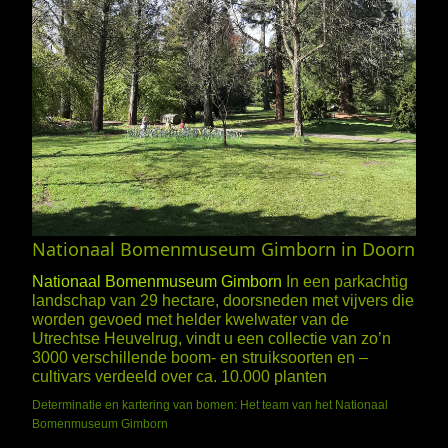
Nationaal Bomenmuseum Gimborn in Doorn
Nationaal Bomenmuseum Gimborn
In een parkachtig
landschap van 29 hectare, doorsneden met vijvers die
worden gevoed met helder kwelwater van de
Utrechtse Heuvelrug, vindt u een collectie van zo’n
3000 verschillende boom- en struiksoorten en –
cultivars verdeeld over ca. 10.000 planten
Determinatie en kartering van bomen: Het team van het Nationaal
Bomenmuseum Gimborn