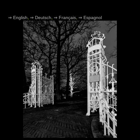
,
,
,
⇒ English
⇒ Deutsch
⇒ Français
⇒ Espagnol