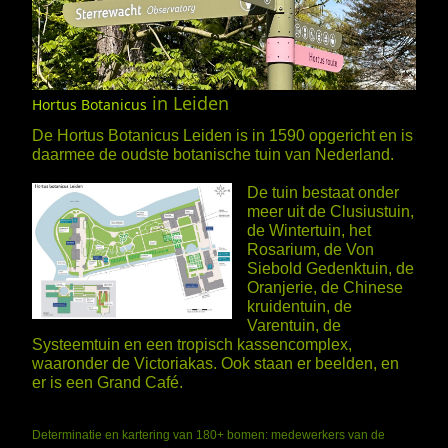
in Leiden
Hortus Botanicus
De Hortus Botanicus Leiden is in 1590 opgericht en is
daarmee de oudste botanische tuin van Nederland.
De tuin bestaat onder
meer uit de Clusiustuin,
de Wintertuin, het
Rosarium, de Von
Siebold Gedenktuin, de
Oranjerie, de Chinese
kruidentuin, de
Varentuin, de
Systeemtuin en een tropisch kassencomplex,
waaronder de Victoriakas. Ook staan er beelden, en
er is een Grand Café.
Determinatie en kartering van 180+ bomen: medewerkers van de