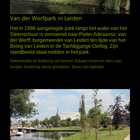
Van der Werfpark in Leiden
Het in 1886 aangelegde park langs het water van het
Steenschuur is vernoemd naar Pieter Adriaansz. van
der Werff, burgemeester van Leiden ten tijde van het
Beleg van Leiden in de Tachtigjarige Oorlog. Zijn
standbeeld staat midden in het park.
Determinatie en kartering van bomen: Eduard Groen en Hans van
Daalen. Kartering nieuw grondplan: Sjaan van Agtmaal.