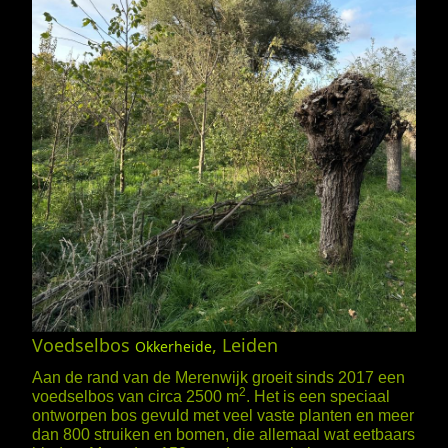
Voedselbos
, Leiden
Okkerheide
Aan de rand van de Merenwijk groeit sinds 2017 een
2
voedselbos van circa 2500 m
. Het is een speciaal
ontworpen bos gevuld met veel vaste planten en meer
dan 800 struiken en bomen, die allemaal wat eetbaars