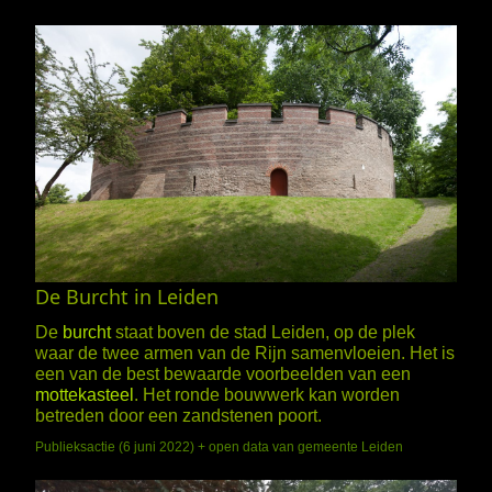
De Burcht in Leiden
De
burcht
staat boven de stad Leiden, op de plek
waar de twee armen van de Rijn samenvloeien. Het is
een van de best bewaarde voorbeelden van een
mottekasteel
. Het ronde bouwwerk kan worden
betreden door een zandstenen poort.
Publieksactie (6 juni 2022) + open data van gemeente Leiden