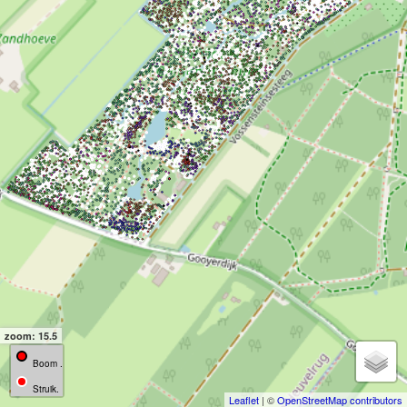
zoom: 15.5
Boom .
Struik.
Leaflet
| ©
OpenStreetMap contributors