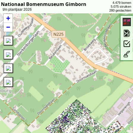
Nationaal Bomenmuseum Gimborn
4.479 bomen
5.075 struiken
t/m plantjaar 2026
280 geslachten
+
−